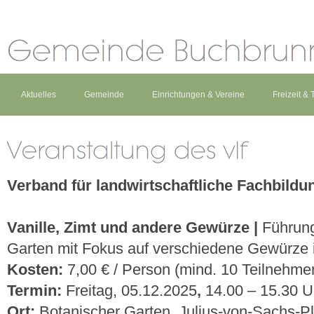
Aktuelles
Gemeinde
Einrichtungen & Vereine
Freizeit &
Verband für landwirtschaftliche Fachbildu
Vanille, Zimt und andere Gewürze |
Führun
Garten mit Fokus auf verschiedene Gewürze 
Kosten:
7,00 € / Person (mind. 10 Teilnehme
Termin:
Freitag, 05.12.2025
,
14.00 – 15.30 U
Ort:
Botanischer Garten, Julius-von-Sachs-P