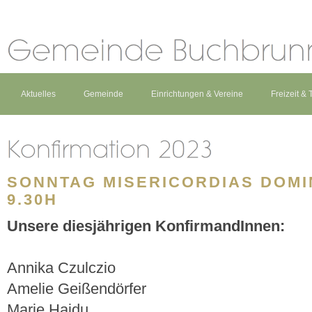
Aktuelles
Gemeinde
Einrichtungen & Vereine
Freizeit &
SONNTAG MISERICORDIAS DOMINI
9.30H
Unsere diesjährigen KonfirmandInnen:
Annika Czulczio
Amelie Geißendörfer
Marie Hajdu