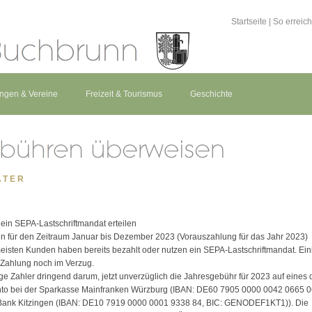
Startseite
|
So erreic
ungen & Vereine
Freizeit & Tourismus
Geschichte
ATER
ein SEPA-Lastschriftmandat erteilen
en für den Zeitraum Januar bis Dezember 2023 (Vorauszahlung für das Jahr 2023)
eisten Kunden haben bereits bezahlt oder nutzen ein SEPA-Lastschriftmandat. Ein
 Zahlung noch im Verzug.
mige Zahler dringend darum, jetzt unverzüglich die Jahresgebühr für 2023 auf eines 
to bei der Sparkasse Mainfranken Würzburg (IBAN: DE60 7905 0000 0042 0665 0
ank Kitzingen (IBAN: DE10 7919 0000 0001 9338 84, BIC: GENODEF1KT1)). Die