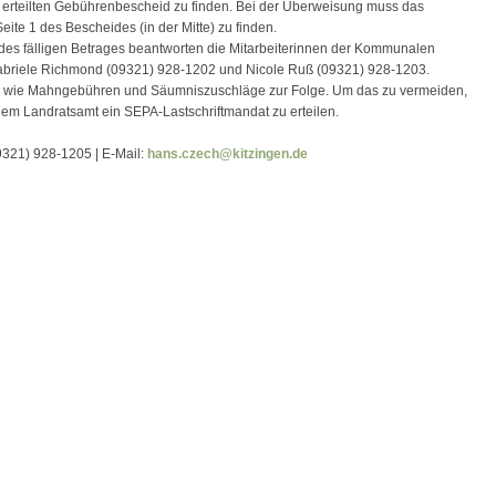
zt erteilten Gebührenbescheid zu finden. Bei der Überweisung muss das
te 1 des Bescheides (in der Mitte) zu finden.
s fälligen Betrages beantworten die Mitarbeiterinnen der Kommunalen
 Gabriele Richmond (09321) 928-1202 und Nicole Ruß (09321) 928-1203.
n wie Mahngebühren und Säumniszuschläge zur Folge. Um das zu vermeiden,
, dem Landratsamt ein SEPA-Lastschriftmandat zu erteilen.
9321) 928-1205 | E-Mail:
hans.czech@kitzingen.de