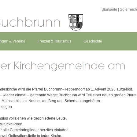
Startseite
|
So erreic
ungen & Vereine
Freizeit & Tourismus
Geschichte
deskirche wird die Pfarrei Buchbrunn-Repperndorf ab 1. Advent 2023 aufgelöst.
wieder einmal – getrennte Wege: Buchbrunn wird Teil einer neuen großen Pfarre
den Mainstockheim, Neuses am Berg und Schernau angehören.
tzingen.
nglos vollziehen wie geschiedene Leute,
zurückblicken.
ir alle Gemeindeglieder herzlich einladen.
zwei Gottesdienstteile in jeder Kirche,